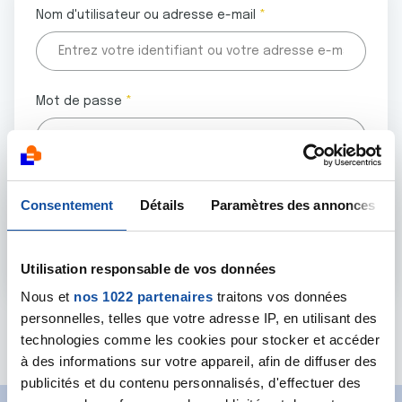
Nom d'utilisateur ou adresse e-mail
Mot de passe
Tous les champs marqués d'un astérisque (
*
) sont
Consentement
Détails
Paramètres des annonces
obligatoires.
Utilisation responsable de vos données
Nous et
nos 1022 partenaires
traitons vos données
personnelles, telles que votre adresse IP, en utilisant des
Mot de passe oublié ?
technologies comme les cookies pour stocker et accéder
à des informations sur votre appareil, afin de diffuser des
publicités et du contenu personnalisés, d'effectuer des