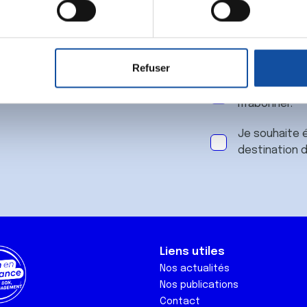
 notre
aitement de vos données personnelles et définir vos préférences
er ou retirer votre consentement à tout moment à partir de la dé
Refuser
e personnaliser le contenu et les annonces, d'offrir des fonctio
J'accepte le
rafic. Nous partageons également des informations sur l'utilisati
m'abonner.
, de publicité et d'analyse, qui peuvent combiner celles-ci avec
ils ont collectées lors de votre utilisation de leurs services.
Je souhaite é
destination 
Liens utiles
Nos actualités
Nos publications
Contact