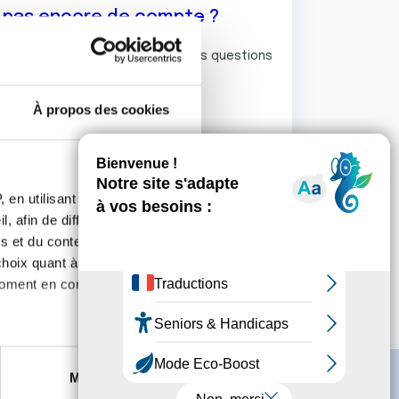
z pas encore de compte ?
ermet de commenter et poser vos questions
rum de discussion de la Ligue.
À propos des cookies
S'inscrire
 en utilisant des
, afin de diffuser des
s et du contenu, ainsi que de
oix quant à l'utilisation de
moment en consultant la
es à plusieurs mètres près
Marketing
s spécifiques (empreintes