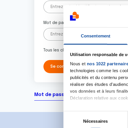
Mot de passe
Consentement
Tous les champs marqués d'un astérisque 
Utilisation responsable de 
Nous et
nos 1022 partenair
technologies comme les cooki
publicités et du contenu per
réaliser des études d’audienc
vos données et à leurs final
Mot de passe oublié ?
Déclaration relative aux cooki
Si vous le permettez, nous a
S
Collecter des informa
Nécessaires
é
Identifier votre appar