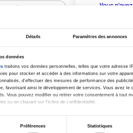
Vous n'ave
Créer un compte vous p
sur le fo
Détails
Paramètres des annonces
(
*
) sont obligatoires.
vos données
es
traitons vos données personnelles, telles que votre adresse IP,
es pour stocker et accéder à des informations sur votre appareil
sonnalisés, d'effectuer des mesures de performance des publicité
e, favorisant ainsi le développement de services. Vous avez le ch
ités. Vous pouvez modifier ou retirer votre consentement à tout 
es ou en cliquant sur l'icône de confidentialité.
imerions également :
tions sur votre localisation géographique qui peuvent être précis
Préférences
Statistiques
eil en l'analysant activement pour en relever les caractéristique