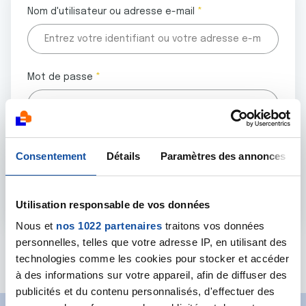
Nom d'utilisateur ou adresse e-mail
Mot de passe
Tous les champs marqués d'un astérisque (
*
) sont
Consentement
Détails
Paramètres des annonces
obligatoires.
Utilisation responsable de vos données
Nous et
nos 1022 partenaires
traitons vos données
personnelles, telles que votre adresse IP, en utilisant des
Mot de passe oublié ?
technologies comme les cookies pour stocker et accéder
à des informations sur votre appareil, afin de diffuser des
publicités et du contenu personnalisés, d'effectuer des