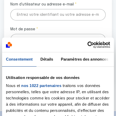
Nom d'utilisateur ou adresse e-mail
Mot de passe
Tous les champs marqués d'un astérisque (
*
) sont
Consentement
Détails
Paramètres des annonces
obligatoires.
Utilisation responsable de vos données
Nous et
nos 1022 partenaires
traitons vos données
personnelles, telles que votre adresse IP, en utilisant des
Mot de passe oublié ?
technologies comme les cookies pour stocker et accéder
à des informations sur votre appareil, afin de diffuser des
publicités et du contenu personnalisés, d'effectuer des