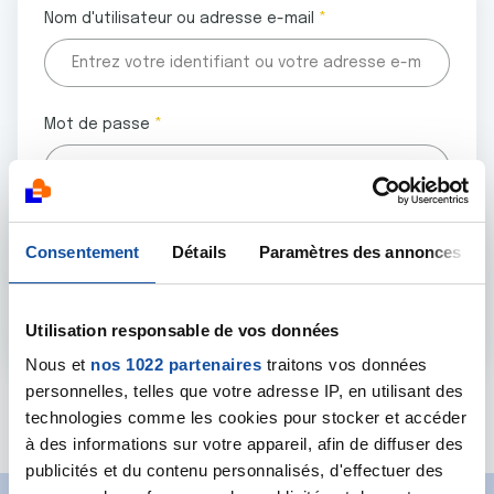
Nom d'utilisateur ou adresse e-mail
Mot de passe
Tous les champs marqués d'un astérisque (
*
) sont
Consentement
Détails
Paramètres des annonces
obligatoires.
Utilisation responsable de vos données
Nous et
nos 1022 partenaires
traitons vos données
personnelles, telles que votre adresse IP, en utilisant des
Mot de passe oublié ?
technologies comme les cookies pour stocker et accéder
à des informations sur votre appareil, afin de diffuser des
publicités et du contenu personnalisés, d'effectuer des