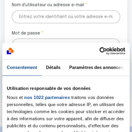
Nom d'utilisateur ou adresse e-mail
Mot de passe
Tous les champs marqués d'un astérisque (
*
) sont
Consentement
Détails
Paramètres des annonces
obligatoires.
Utilisation responsable de vos données
Nous et
nos 1022 partenaires
traitons vos données
personnelles, telles que votre adresse IP, en utilisant des
Mot de passe oublié ?
technologies comme les cookies pour stocker et accéder
à des informations sur votre appareil, afin de diffuser des
publicités et du contenu personnalisés, d'effectuer des