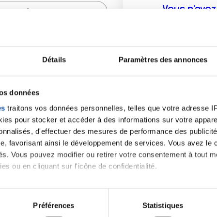
Vous n'ave
Créer un compte vous p
sur le fo
Détails
Paramètres des annonces
(
*
) sont obligatoires.
vos données
es
traitons vos données personnelles, telles que votre adresse IP,
es pour stocker et accéder à des informations sur votre appareil
sonnalisés, d'effectuer des mesures de performance des publicité
e, favorisant ainsi le développement de services. Vous avez le ch
ités. Vous pouvez modifier ou retirer votre consentement à tout 
es ou en cliquant sur l'icône de confidentialité.
imerions également :
tions sur votre localisation géographique qui peuvent être précis
Préférences
Statistiques
eil en l'analysant activement pour en relever les caractéristique