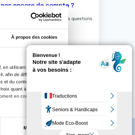
z pas encore de compte ?
ermet de commenter et poser vos questions
rum de discussion de la Ligue.
À propos des cookies
S'inscrire
 en utilisant des
, afin de diffuser des
s et du contenu, ainsi que de
oix quant à l'utilisation de
moment en consultant la
es à plusieurs mètres près
Marketing
s spécifiques (empreintes