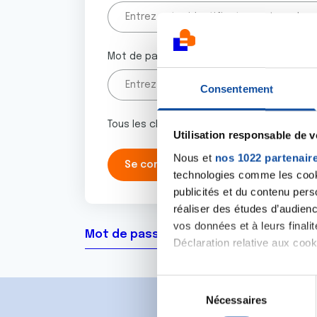
Mot de passe
Consentement
Tous les champs marqués d'un astérisque 
Utilisation responsable de 
Nous et
nos 1022 partenair
technologies comme les cooki
publicités et du contenu per
réaliser des études d’audienc
vos données et à leurs final
Mot de passe oublié ?
Déclaration relative aux cooki
Si vous le permettez, nous a
S
Collecter des informa
Nécessaires
é
Identifier votre appar