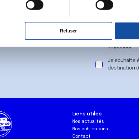
 notre
aitement de vos données personnelles et définir vos préférences
er ou retirer votre consentement à tout moment à partir de la dé
Refuser
e personnaliser le contenu et les annonces, d'offrir des fonctio
J'accepte le
rafic. Nous partageons également des informations sur l'utilisati
m'abonner.
, de publicité et d'analyse, qui peuvent combiner celles-ci avec
ils ont collectées lors de votre utilisation de leurs services.
Je souhaite é
destination 
Liens utiles
Nos actualités
Nos publications
Contact