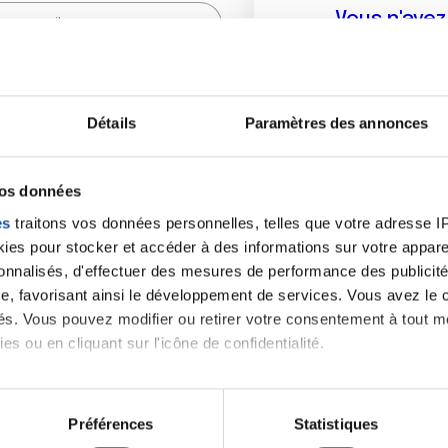
Vous n'ave
Créer un compte vous p
sur le fo
Détails
Paramètres des annonces
(
*
) sont obligatoires.
vos données
es
traitons vos données personnelles, telles que votre adresse IP,
es pour stocker et accéder à des informations sur votre appareil
sonnalisés, d'effectuer des mesures de performance des publicité
e, favorisant ainsi le développement de services. Vous avez le ch
ités. Vous pouvez modifier ou retirer votre consentement à tout 
es ou en cliquant sur l'icône de confidentialité.
imerions également :
tions sur votre localisation géographique qui peuvent être précis
Préférences
Statistiques
eil en l'analysant activement pour en relever les caractéristique