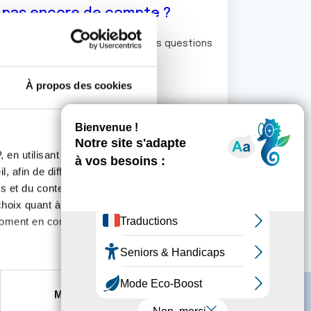
z pas encore de compte ?
ermet de commenter et poser vos questions
rum de discussion de la Ligue.
À propos des cookies
S'inscrire
 en utilisant des
, afin de diffuser des
s et du contenu, ainsi que de
oix quant à l'utilisation de
moment en consultant la
es à plusieurs mètres près
Marketing
s spécifiques (empreintes