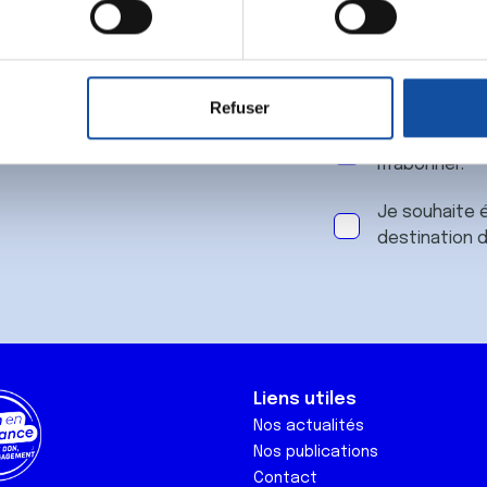
 notre
aitement de vos données personnelles et définir vos préférences
er ou retirer votre consentement à tout moment à partir de la dé
Refuser
e personnaliser le contenu et les annonces, d'offrir des fonctio
J'accepte le
rafic. Nous partageons également des informations sur l'utilisati
m'abonner.
, de publicité et d'analyse, qui peuvent combiner celles-ci avec
ils ont collectées lors de votre utilisation de leurs services.
Je souhaite é
destination 
Liens utiles
Nos actualités
Nos publications
Contact