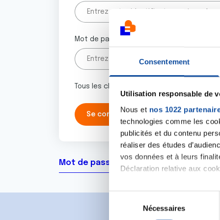
Mot de passe
Consentement
Tous les champs marqués d'un astérisque 
Utilisation responsable de 
Nous et
nos 1022 partenair
technologies comme les cooki
publicités et du contenu per
réaliser des études d’audienc
vos données et à leurs final
Mot de passe oublié ?
Déclaration relative aux cooki
Si vous le permettez, nous a
S
Collecter des informa
Nécessaires
é
Identifier votre appar