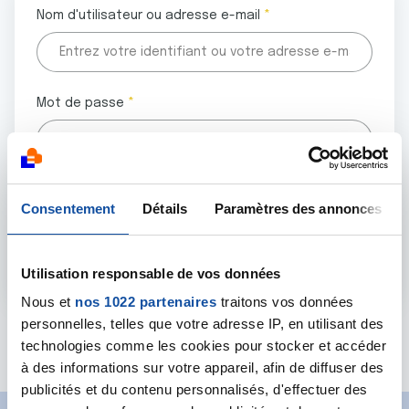
Nom d'utilisateur ou adresse e-mail
Mot de passe
Tous les champs marqués d'un astérisque (
*
) sont
Consentement
Détails
Paramètres des annonces
obligatoires.
Utilisation responsable de vos données
Nous et
nos 1022 partenaires
traitons vos données
personnelles, telles que votre adresse IP, en utilisant des
Mot de passe oublié ?
technologies comme les cookies pour stocker et accéder
à des informations sur votre appareil, afin de diffuser des
publicités et du contenu personnalisés, d'effectuer des