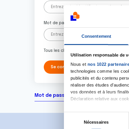
Mot de passe
Consentement
Tous les champs marqués d'un astérisque 
Utilisation responsable de 
Nous et
nos 1022 partenair
technologies comme les cooki
publicités et du contenu per
réaliser des études d’audienc
vos données et à leurs final
Mot de passe oublié ?
Déclaration relative aux cooki
Si vous le permettez, nous a
S
Collecter des informa
Nécessaires
é
Identifier votre appar