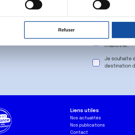
 notre
aitement de vos données personnelles et définir vos préférences
er ou retirer votre consentement à tout moment à partir de la dé
Refuser
e personnaliser le contenu et les annonces, d'offrir des fonctio
J'accepte le
rafic. Nous partageons également des informations sur l'utilisati
m'abonner.
, de publicité et d'analyse, qui peuvent combiner celles-ci avec
ils ont collectées lors de votre utilisation de leurs services.
Je souhaite é
destination 
Liens utiles
Nos actualités
Nos publications
Contact