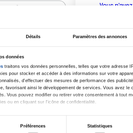
Vous n'ave
Créer un compte vous p
sur le fo
Détails
Paramètres des annonces
(
*
) sont obligatoires.
vos données
es
traitons vos données personnelles, telles que votre adresse IP,
es pour stocker et accéder à des informations sur votre appareil
sonnalisés, d'effectuer des mesures de performance des publicité
e, favorisant ainsi le développement de services. Vous avez le ch
ités. Vous pouvez modifier ou retirer votre consentement à tout 
es ou en cliquant sur l'icône de confidentialité.
imerions également :
tions sur votre localisation géographique qui peuvent être précis
Préférences
Statistiques
eil en l'analysant activement pour en relever les caractéristique