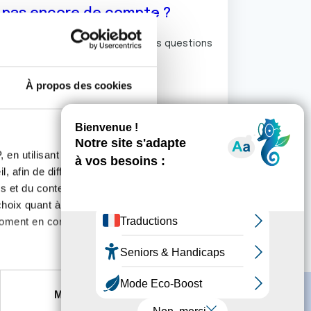
z pas encore de compte ?
ermet de commenter et poser vos questions
rum de discussion de la Ligue.
À propos des cookies
S'inscrire
 en utilisant des
, afin de diffuser des
s et du contenu, ainsi que de
oix quant à l'utilisation de
moment en consultant la
es à plusieurs mètres près
Marketing
s spécifiques (empreintes