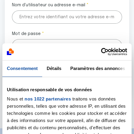
Nom d'utilisateur ou adresse e-mail
Mot de passe
Tous les champs marqués d'un astérisque (
*
) sont
Consentement
Détails
Paramètres des annonces
obligatoires.
Utilisation responsable de vos données
Nous et
nos 1022 partenaires
traitons vos données
personnelles, telles que votre adresse IP, en utilisant des
Mot de passe oublié ?
technologies comme les cookies pour stocker et accéder
à des informations sur votre appareil, afin de diffuser des
publicités et du contenu personnalisés, d'effectuer des