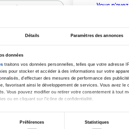
Vous n'ave
Créer un compte vous p
sur le fo
Détails
Paramètres des annonces
(
*
) sont obligatoires.
vos données
es
traitons vos données personnelles, telles que votre adresse IP,
es pour stocker et accéder à des informations sur votre appareil
sonnalisés, d'effectuer des mesures de performance des publicité
e, favorisant ainsi le développement de services. Vous avez le ch
ités. Vous pouvez modifier ou retirer votre consentement à tout 
es ou en cliquant sur l'icône de confidentialité.
imerions également :
tions sur votre localisation géographique qui peuvent être précis
Préférences
Statistiques
eil en l'analysant activement pour en relever les caractéristique