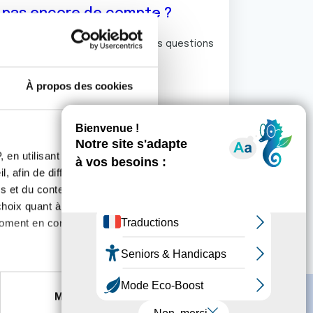
z pas encore de compte ?
ermet de commenter et poser vos questions
rum de discussion de la Ligue.
À propos des cookies
S'inscrire
 en utilisant des
, afin de diffuser des
s et du contenu, ainsi que de
oix quant à l'utilisation de
moment en consultant la
es à plusieurs mètres près
Marketing
s spécifiques (empreintes