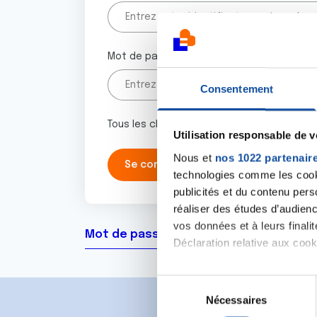
Mot de passe
Consentement
Tous les champs marqués d'un astérisque 
Utilisation responsable de 
Nous et
nos 1022 partenair
technologies comme les cooki
publicités et du contenu per
réaliser des études d’audienc
vos données et à leurs final
Mot de passe oublié ?
Déclaration relative aux cooki
Si vous le permettez, nous a
S
Collecter des informa
Nécessaires
é
Identifier votre appar