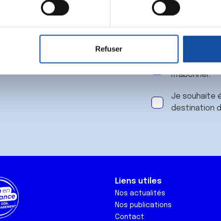
 notre
aitement de vos données personnelles et définir vos préférences
er ou retirer votre consentement à tout moment à partir de la dé
Refuser
e personnaliser le contenu et les annonces, d'offrir des fonctio
J'accepte le
rafic. Nous partageons également des informations sur l'utilisati
m'abonner.
, de publicité et d'analyse, qui peuvent combiner celles-ci avec
ils ont collectées lors de votre utilisation de leurs services.
Je souhaite é
destination 
Liens utiles
Nos actualités
Nos publications
Contact