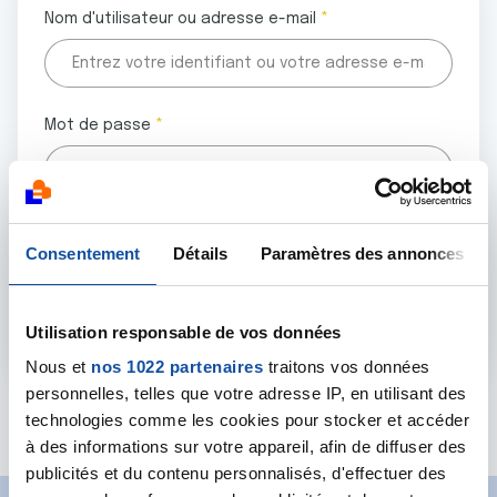
Nom d'utilisateur ou adresse e-mail
Mot de passe
Tous les champs marqués d'un astérisque (
*
) sont
Consentement
Détails
Paramètres des annonces
obligatoires.
Utilisation responsable de vos données
Nous et
nos 1022 partenaires
traitons vos données
personnelles, telles que votre adresse IP, en utilisant des
Mot de passe oublié ?
technologies comme les cookies pour stocker et accéder
à des informations sur votre appareil, afin de diffuser des
publicités et du contenu personnalisés, d'effectuer des