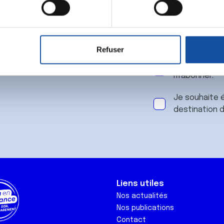
 notre
aitement de vos données personnelles et définir vos préférences
er ou retirer votre consentement à tout moment à partir de la dé
Refuser
e personnaliser le contenu et les annonces, d'offrir des fonctio
J'accepte le
rafic. Nous partageons également des informations sur l'utilisati
m'abonner.
, de publicité et d'analyse, qui peuvent combiner celles-ci avec
ils ont collectées lors de votre utilisation de leurs services.
Je souhaite é
destination 
Liens utiles
Nos actualités
Nos publications
Contact