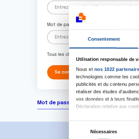
Mot de passe
Consentement
Tous les champs marqués d'un astérisque 
Utilisation responsable de 
Nous et
nos 1022 partenair
technologies comme les cooki
publicités et du contenu per
réaliser des études d’audienc
vos données et à leurs final
Mot de passe oublié ?
Déclaration relative aux cooki
Si vous le permettez, nous a
S
Collecter des informa
Nécessaires
é
Identifier votre appar