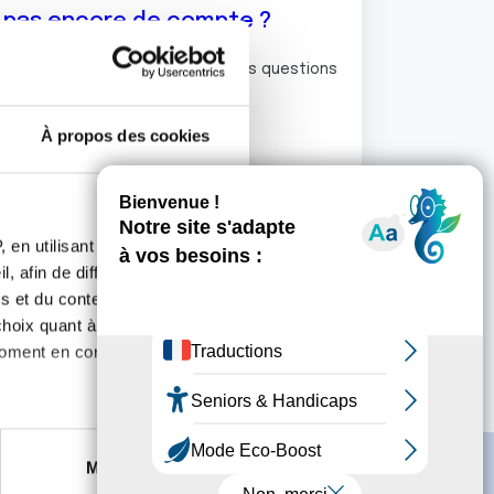
z pas encore de compte ?
ermet de commenter et poser vos questions
rum de discussion de la Ligue.
À propos des cookies
S'inscrire
 en utilisant des
, afin de diffuser des
s et du contenu, ainsi que de
oix quant à l'utilisation de
moment en consultant la
es à plusieurs mètres près
Marketing
s spécifiques (empreintes