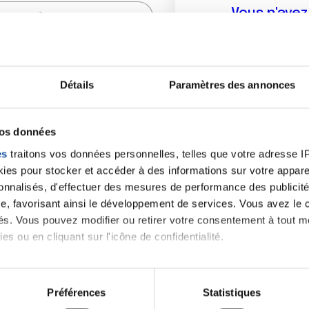
Vous n'ave
Créer un compte vous p
sur le fo
Détails
Paramètres des annonces
(
*
) sont obligatoires.
vos données
es
traitons vos données personnelles, telles que votre adresse IP,
es pour stocker et accéder à des informations sur votre appareil
sonnalisés, d'effectuer des mesures de performance des publicité
e, favorisant ainsi le développement de services. Vous avez le ch
ités. Vous pouvez modifier ou retirer votre consentement à tout 
es ou en cliquant sur l'icône de confidentialité.
imerions également :
tions sur votre localisation géographique qui peuvent être précis
Préférences
Statistiques
eil en l'analysant activement pour en relever les caractéristique