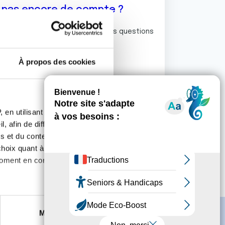
z pas encore de compte ?
ermet de commenter et poser vos questions
rum de discussion de la Ligue.
À propos des cookies
S'inscrire
 en utilisant des
, afin de diffuser des
s et du contenu, ainsi que de
oix quant à l'utilisation de
moment en consultant la
es à plusieurs mètres près
Marketing
s spécifiques (empreintes