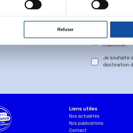
 notre
aitement de vos données personnelles et définir vos préférences
er ou retirer votre consentement à tout moment à partir de la dé
Refuser
e personnaliser le contenu et les annonces, d'offrir des fonctio
J'accepte le
rafic. Nous partageons également des informations sur l'utilisati
m'abonner.
, de publicité et d'analyse, qui peuvent combiner celles-ci avec
ils ont collectées lors de votre utilisation de leurs services.
Je souhaite é
destination 
Liens utiles
Nos actualités
Nos publications
Contact