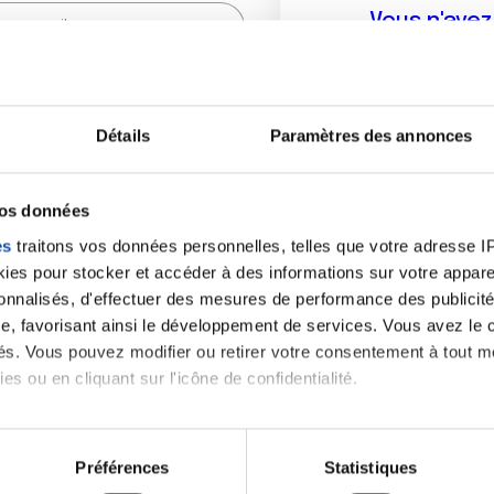
Vous n'ave
Créer un compte vous p
sur le fo
Détails
Paramètres des annonces
(
*
) sont obligatoires.
vos données
es
traitons vos données personnelles, telles que votre adresse IP,
es pour stocker et accéder à des informations sur votre appareil
sonnalisés, d'effectuer des mesures de performance des publicité
e, favorisant ainsi le développement de services. Vous avez le ch
ités. Vous pouvez modifier ou retirer votre consentement à tout 
es ou en cliquant sur l'icône de confidentialité.
imerions également :
tions sur votre localisation géographique qui peuvent être précis
Préférences
Statistiques
eil en l'analysant activement pour en relever les caractéristique