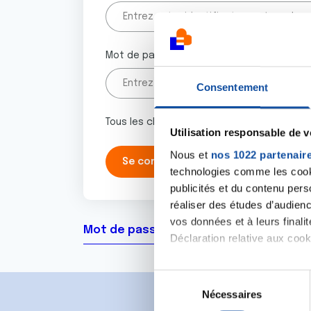
Mot de passe
Consentement
Tous les champs marqués d'un astérisque 
Utilisation responsable de 
Nous et
nos 1022 partenair
technologies comme les cooki
publicités et du contenu per
réaliser des études d’audienc
vos données et à leurs final
Mot de passe oublié ?
Déclaration relative aux cooki
Si vous le permettez, nous a
S
Collecter des informa
Nécessaires
é
Identifier votre appar