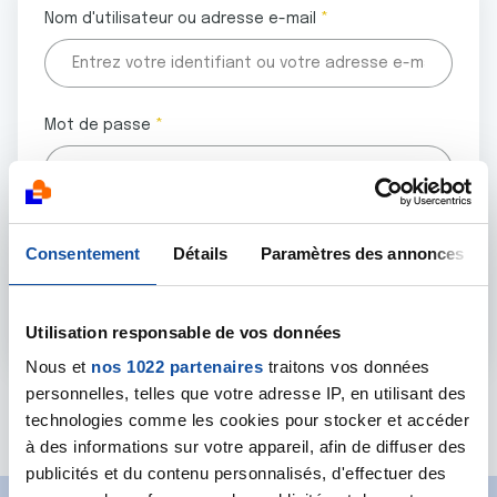
Nom d'utilisateur ou adresse e-mail
Mot de passe
Tous les champs marqués d'un astérisque (
*
) sont
Consentement
Détails
Paramètres des annonces
obligatoires.
Utilisation responsable de vos données
Nous et
nos 1022 partenaires
traitons vos données
personnelles, telles que votre adresse IP, en utilisant des
Mot de passe oublié ?
technologies comme les cookies pour stocker et accéder
à des informations sur votre appareil, afin de diffuser des
publicités et du contenu personnalisés, d'effectuer des