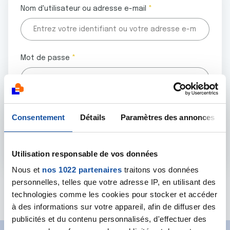
Nom d'utilisateur ou adresse e-mail
Mot de passe
Tous les champs marqués d'un astérisque (
*
) sont
Consentement
Détails
Paramètres des annonces
obligatoires.
Utilisation responsable de vos données
Nous et
nos 1022 partenaires
traitons vos données
personnelles, telles que votre adresse IP, en utilisant des
Mot de passe oublié ?
technologies comme les cookies pour stocker et accéder
à des informations sur votre appareil, afin de diffuser des
publicités et du contenu personnalisés, d'effectuer des