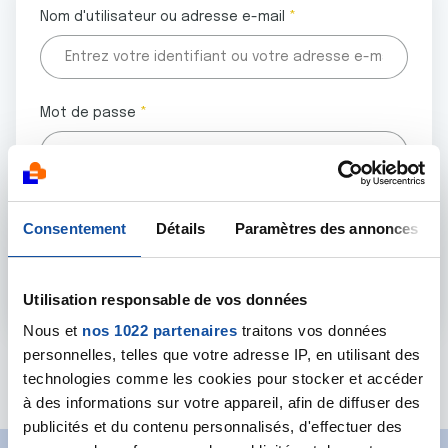
Nom d'utilisateur ou adresse e-mail
Mot de passe
Tous les champs marqués d'un astérisque (
*
) sont
Consentement
Détails
Paramètres des annonces
obligatoires.
Utilisation responsable de vos données
Nous et
nos 1022 partenaires
traitons vos données
personnelles, telles que votre adresse IP, en utilisant des
Mot de passe oublié ?
technologies comme les cookies pour stocker et accéder
à des informations sur votre appareil, afin de diffuser des
publicités et du contenu personnalisés, d'effectuer des