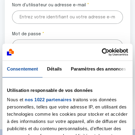
Nom d'utilisateur ou adresse e-mail
Mot de passe
Tous les champs marqués d'un astérisque (
*
) sont
Consentement
Détails
Paramètres des annonces
obligatoires.
Utilisation responsable de vos données
Nous et
nos 1022 partenaires
traitons vos données
personnelles, telles que votre adresse IP, en utilisant des
Mot de passe oublié ?
technologies comme les cookies pour stocker et accéder
à des informations sur votre appareil, afin de diffuser des
publicités et du contenu personnalisés, d'effectuer des