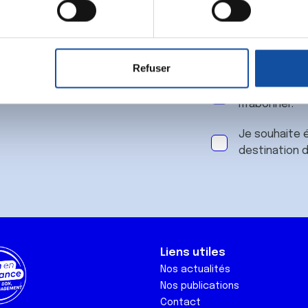
 notre
aitement de vos données personnelles et définir vos préférences
er ou retirer votre consentement à tout moment à partir de la dé
Refuser
e personnaliser le contenu et les annonces, d'offrir des fonctio
J'accepte le
rafic. Nous partageons également des informations sur l'utilisati
m'abonner.
, de publicité et d'analyse, qui peuvent combiner celles-ci avec
ils ont collectées lors de votre utilisation de leurs services.
Je souhaite é
destination 
Liens utiles
Nos actualités
Nos publications
Contact