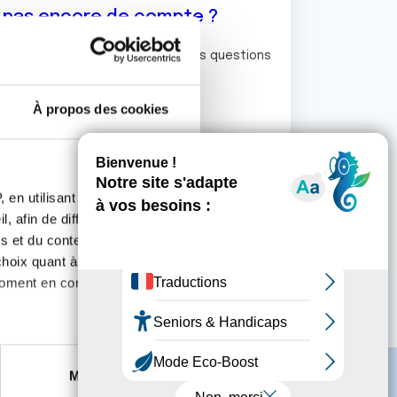
z pas encore de compte ?
ermet de commenter et poser vos questions
rum de discussion de la Ligue.
À propos des cookies
S'inscrire
 en utilisant des
, afin de diffuser des
s et du contenu, ainsi que de
oix quant à l'utilisation de
moment en consultant la
es à plusieurs mètres près
Marketing
s spécifiques (empreintes