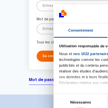
Mot de passe
Consentement
Tous les champs marqués d'un astérisque 
Utilisation responsable de 
Nous et
nos 1022 partenair
technologies comme les cooki
publicités et du contenu per
réaliser des études d’audienc
vos données et à leurs final
Mot de passe oublié ?
Déclaration relative aux cooki
Si vous le permettez, nous a
S
Collecter des informa
Nécessaires
é
Identifier votre appar