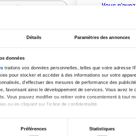
Vous n'ave
Créer un compte vous p
sur le fo
Détails
Paramètres des annonces
(
*
) sont obligatoires.
vos données
es
traitons vos données personnelles, telles que votre adresse IP,
es pour stocker et accéder à des informations sur votre appareil
sonnalisés, d'effectuer des mesures de performance des publicité
e, favorisant ainsi le développement de services. Vous avez le ch
ités. Vous pouvez modifier ou retirer votre consentement à tout 
es ou en cliquant sur l'icône de confidentialité.
imerions également :
tions sur votre localisation géographique qui peuvent être précis
Préférences
Statistiques
eil en l'analysant activement pour en relever les caractéristique