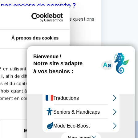
z pas encore de compte ?
ermet de commenter et poser vos questions
rum de discussion de la Ligue.
À propos des cookies
S'inscrire
 en utilisant des
, afin de diffuser des
s et du contenu, ainsi que de
oix quant à l'utilisation de
moment en consultant la
es à plusieurs mètres près
Marketing
s spécifiques (empreintes