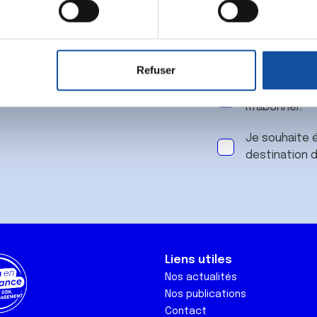
 notre
aitement de vos données personnelles et définir vos préférences
er ou retirer votre consentement à tout moment à partir de la dé
Refuser
e personnaliser le contenu et les annonces, d'offrir des fonctio
J'accepte le
rafic. Nous partageons également des informations sur l'utilisati
m'abonner.
, de publicité et d'analyse, qui peuvent combiner celles-ci avec
ils ont collectées lors de votre utilisation de leurs services.
Je souhaite é
destination 
Liens utiles
Nos actualités
Nos publications
Contact