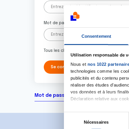
Mot de passe
Consentement
Tous les champs marqués d'un astérisque 
Utilisation responsable de 
Nous et
nos 1022 partenair
technologies comme les cooki
publicités et du contenu per
réaliser des études d’audienc
vos données et à leurs final
Mot de passe oublié ?
Déclaration relative aux cooki
Si vous le permettez, nous a
S
Collecter des informa
Nécessaires
é
Identifier votre appar