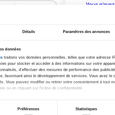
Vous n'ave
Créer un compte vous p
sur le fo
Détails
Paramètres des annonces
(
*
) sont obligatoires.
vos données
es
traitons vos données personnelles, telles que votre adresse IP,
es pour stocker et accéder à des informations sur votre appareil
sonnalisés, d'effectuer des mesures de performance des publicité
e, favorisant ainsi le développement de services. Vous avez le ch
ités. Vous pouvez modifier ou retirer votre consentement à tout 
es ou en cliquant sur l'icône de confidentialité.
imerions également :
tions sur votre localisation géographique qui peuvent être précis
Préférences
Statistiques
eil en l'analysant activement pour en relever les caractéristique