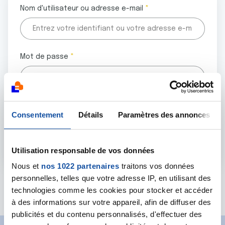
Nom d'utilisateur ou adresse e-mail
Mot de passe
Tous les champs marqués d'un astérisque (
*
) sont
Consentement
Détails
Paramètres des annonces
obligatoires.
Utilisation responsable de vos données
Nous et
nos 1022 partenaires
traitons vos données
personnelles, telles que votre adresse IP, en utilisant des
Mot de passe oublié ?
technologies comme les cookies pour stocker et accéder
à des informations sur votre appareil, afin de diffuser des
publicités et du contenu personnalisés, d'effectuer des