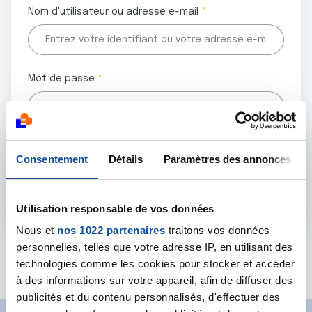
Nom d'utilisateur ou adresse e-mail
Mot de passe
Tous les champs marqués d'un astérisque (
*
) sont
Consentement
Détails
Paramètres des annonces
obligatoires.
Utilisation responsable de vos données
Nous et
nos 1022 partenaires
traitons vos données
personnelles, telles que votre adresse IP, en utilisant des
Mot de passe oublié ?
technologies comme les cookies pour stocker et accéder
à des informations sur votre appareil, afin de diffuser des
publicités et du contenu personnalisés, d'effectuer des