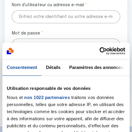
Nom d'utilisateur ou adresse e-mail
Mot de passe
Tous les champs marqués d'un astérisque (
*
) sont
Consentement
Détails
Paramètres des annonces
obligatoires.
Utilisation responsable de vos données
Nous et
nos 1022 partenaires
traitons vos données
personnelles, telles que votre adresse IP, en utilisant des
Mot de passe oublié ?
technologies comme les cookies pour stocker et accéder
à des informations sur votre appareil, afin de diffuser des
publicités et du contenu personnalisés, d'effectuer des