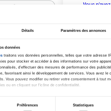
Vous n'ave
Créer un compte vous p
sur le fo
Détails
Paramètres des annonces
(
*
) sont obligatoires.
vos données
es
traitons vos données personnelles, telles que votre adresse IP,
es pour stocker et accéder à des informations sur votre appareil
sonnalisés, d'effectuer des mesures de performance des publicité
e, favorisant ainsi le développement de services. Vous avez le ch
ités. Vous pouvez modifier ou retirer votre consentement à tout 
es ou en cliquant sur l'icône de confidentialité.
imerions également :
tions sur votre localisation géographique qui peuvent être précis
Préférences
Statistiques
eil en l'analysant activement pour en relever les caractéristique