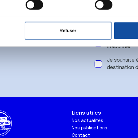
 notre
aitement de vos données personnelles et définir vos préférences
er ou retirer votre consentement à tout moment à partir de la dé
Refuser
e personnaliser le contenu et les annonces, d'offrir des fonctio
J'accepte le
rafic. Nous partageons également des informations sur l'utilisati
m'abonner.
, de publicité et d'analyse, qui peuvent combiner celles-ci avec
ils ont collectées lors de votre utilisation de leurs services.
Je souhaite é
destination 
Liens utiles
Nos actualités
Nos publications
Contact