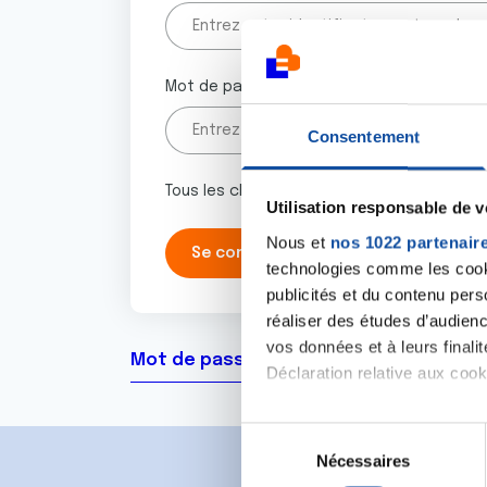
Mot de passe
Consentement
Tous les champs marqués d'un astérisque 
Utilisation responsable de 
Nous et
nos 1022 partenair
technologies comme les cooki
publicités et du contenu per
réaliser des études d’audienc
vos données et à leurs final
Mot de passe oublié ?
Déclaration relative aux cooki
Si vous le permettez, nous a
S
Collecter des informa
Nécessaires
é
Identifier votre appar