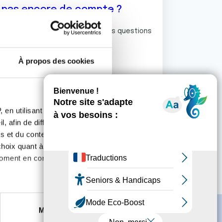
z pas encore de compte ?
ermet de commenter et poser vos questions
rum de discussion de la Ligue.
À propos des cookies
S'inscrire
 en utilisant des
, afin de diffuser des
s et du contenu, ainsi que de
oix quant à l'utilisation de
moment en consultant la
es à plusieurs mètres près
Marketing
s spécifiques (empreintes