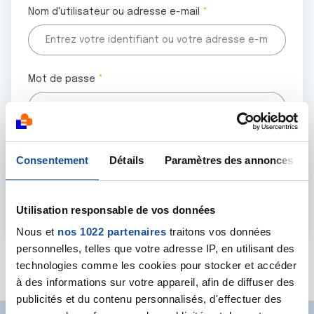
Nom d'utilisateur ou adresse e-mail
Mot de passe
Tous les champs marqués d'un astérisque (
*
) sont
Consentement
Détails
Paramètres des annonces
obligatoires.
Utilisation responsable de vos données
Nous et
nos 1022 partenaires
traitons vos données
personnelles, telles que votre adresse IP, en utilisant des
Mot de passe oublié ?
technologies comme les cookies pour stocker et accéder
à des informations sur votre appareil, afin de diffuser des
publicités et du contenu personnalisés, d'effectuer des