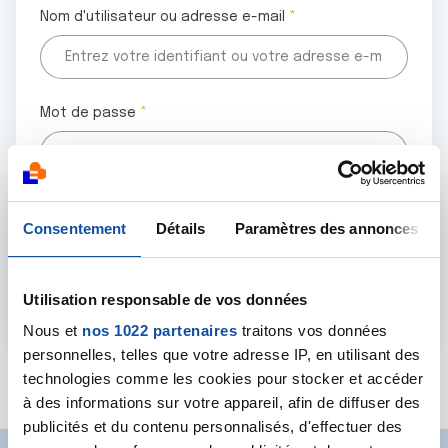
Nom d'utilisateur ou adresse e-mail
Mot de passe
Tous les champs marqués d'un astérisque (
*
) sont
Consentement
Détails
Paramètres des annonces
obligatoires.
Utilisation responsable de vos données
Nous et
nos 1022 partenaires
traitons vos données
personnelles, telles que votre adresse IP, en utilisant des
Mot de passe oublié ?
technologies comme les cookies pour stocker et accéder
à des informations sur votre appareil, afin de diffuser des
publicités et du contenu personnalisés, d'effectuer des