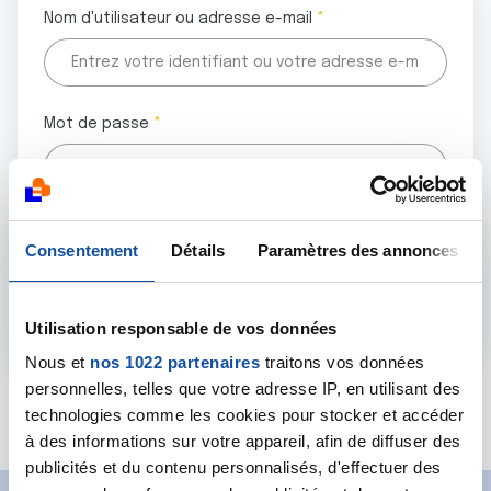
Nom d'utilisateur ou adresse e-mail
Mot de passe
Tous les champs marqués d'un astérisque (
*
) sont
Consentement
Détails
Paramètres des annonces
obligatoires.
Utilisation responsable de vos données
Nous et
nos 1022 partenaires
traitons vos données
personnelles, telles que votre adresse IP, en utilisant des
Mot de passe oublié ?
technologies comme les cookies pour stocker et accéder
à des informations sur votre appareil, afin de diffuser des
publicités et du contenu personnalisés, d'effectuer des