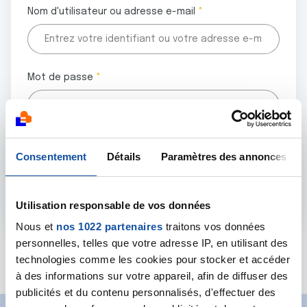
Nom d'utilisateur ou adresse e-mail
Mot de passe
Tous les champs marqués d'un astérisque (
*
) sont
Consentement
Détails
Paramètres des annonces
obligatoires.
Utilisation responsable de vos données
Nous et
nos 1022 partenaires
traitons vos données
personnelles, telles que votre adresse IP, en utilisant des
Mot de passe oublié ?
technologies comme les cookies pour stocker et accéder
à des informations sur votre appareil, afin de diffuser des
publicités et du contenu personnalisés, d'effectuer des