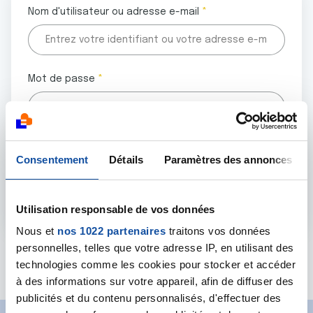
Nom d'utilisateur ou adresse e-mail
Mot de passe
Tous les champs marqués d'un astérisque (
*
) sont
Consentement
Détails
Paramètres des annonces
obligatoires.
Utilisation responsable de vos données
Nous et
nos 1022 partenaires
traitons vos données
personnelles, telles que votre adresse IP, en utilisant des
Mot de passe oublié ?
technologies comme les cookies pour stocker et accéder
à des informations sur votre appareil, afin de diffuser des
publicités et du contenu personnalisés, d'effectuer des