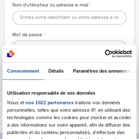
Nom d'utilisateur ou adresse e-mail
Mot de passe
Tous les champs marqués d'un astérisque (
*
) sont
Consentement
Détails
Paramètres des annonces
obligatoires.
Utilisation responsable de vos données
Nous et
nos 1022 partenaires
traitons vos données
personnelles, telles que votre adresse IP, en utilisant des
Mot de passe oublié ?
technologies comme les cookies pour stocker et accéder
à des informations sur votre appareil, afin de diffuser des
publicités et du contenu personnalisés, d'effectuer des