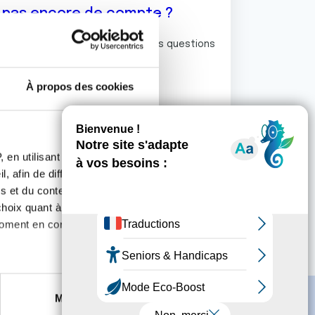
z pas encore de compte ?
ermet de commenter et poser vos questions
rum de discussion de la Ligue.
À propos des cookies
S'inscrire
 en utilisant des
, afin de diffuser des
s et du contenu, ainsi que de
oix quant à l'utilisation de
moment en consultant la
es à plusieurs mètres près
Marketing
s spécifiques (empreintes