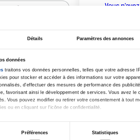
Vous n'ave
Créer un compte vous p
sur le fo
Détails
Paramètres des annonces
(
*
) sont obligatoires.
vos données
es
traitons vos données personnelles, telles que votre adresse IP,
es pour stocker et accéder à des informations sur votre appareil
sonnalisés, d'effectuer des mesures de performance des publicité
e, favorisant ainsi le développement de services. Vous avez le ch
ités. Vous pouvez modifier ou retirer votre consentement à tout 
es ou en cliquant sur l'icône de confidentialité.
imerions également :
tions sur votre localisation géographique qui peuvent être précis
Préférences
Statistiques
eil en l'analysant activement pour en relever les caractéristique