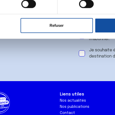
 notre
aitement de vos données personnelles et définir vos préférences
er ou retirer votre consentement à tout moment à partir de la dé
Refuser
e personnaliser le contenu et les annonces, d'offrir des fonctio
J'accepte le
rafic. Nous partageons également des informations sur l'utilisati
m'abonner.
, de publicité et d'analyse, qui peuvent combiner celles-ci avec
ils ont collectées lors de votre utilisation de leurs services.
Je souhaite é
destination 
Liens utiles
Nos actualités
Nos publications
Contact