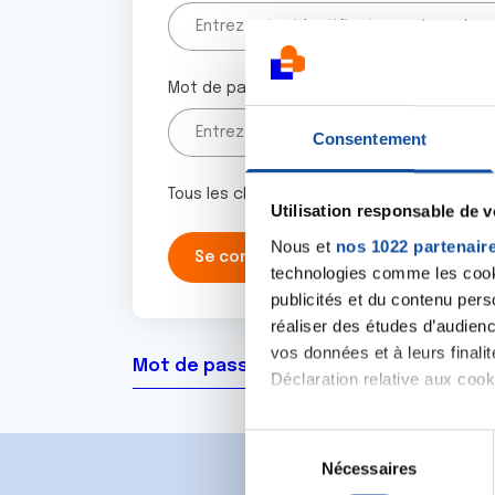
Mot de passe
Consentement
Tous les champs marqués d'un astérisque 
Utilisation responsable de 
Nous et
nos 1022 partenair
technologies comme les cooki
publicités et du contenu per
réaliser des études d’audienc
vos données et à leurs final
Mot de passe oublié ?
Déclaration relative aux cooki
Si vous le permettez, nous a
S
Collecter des informa
Nécessaires
é
Identifier votre appar