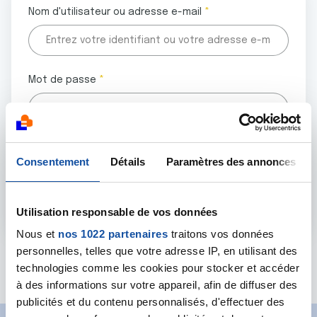
Nom d'utilisateur ou adresse e-mail
Mot de passe
Tous les champs marqués d'un astérisque (
*
) sont
Consentement
Détails
Paramètres des annonces
obligatoires.
Utilisation responsable de vos données
Nous et
nos 1022 partenaires
traitons vos données
personnelles, telles que votre adresse IP, en utilisant des
Mot de passe oublié ?
technologies comme les cookies pour stocker et accéder
à des informations sur votre appareil, afin de diffuser des
publicités et du contenu personnalisés, d'effectuer des