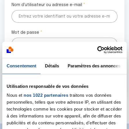
Nom d'utilisateur ou adresse e-mail
Mot de passe
Tous les champs marqués d'un astérisque (
*
) sont
Consentement
Détails
Paramètres des annonces
obligatoires.
Utilisation responsable de vos données
Nous et
nos 1022 partenaires
traitons vos données
personnelles, telles que votre adresse IP, en utilisant des
Mot de passe oublié ?
technologies comme les cookies pour stocker et accéder
à des informations sur votre appareil, afin de diffuser des
publicités et du contenu personnalisés, d'effectuer des