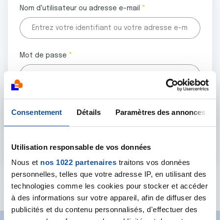
Nom d'utilisateur ou adresse e-mail
Mot de passe
Tous les champs marqués d'un astérisque (
*
) sont
Consentement
Détails
Paramètres des annonces
obligatoires.
Utilisation responsable de vos données
Nous et
nos 1022 partenaires
traitons vos données
personnelles, telles que votre adresse IP, en utilisant des
Mot de passe oublié ?
technologies comme les cookies pour stocker et accéder
à des informations sur votre appareil, afin de diffuser des
publicités et du contenu personnalisés, d'effectuer des