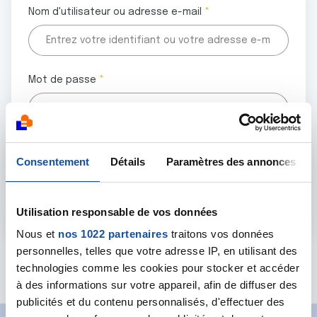
Nom d'utilisateur ou adresse e-mail
Mot de passe
Tous les champs marqués d'un astérisque (
*
) sont
Consentement
Détails
Paramètres des annonces
obligatoires.
Utilisation responsable de vos données
Nous et
nos 1022 partenaires
traitons vos données
personnelles, telles que votre adresse IP, en utilisant des
Mot de passe oublié ?
technologies comme les cookies pour stocker et accéder
à des informations sur votre appareil, afin de diffuser des
publicités et du contenu personnalisés, d'effectuer des