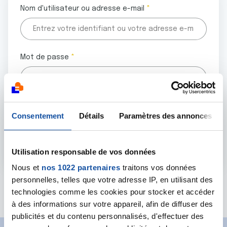
Nom d'utilisateur ou adresse e-mail
Mot de passe
Tous les champs marqués d'un astérisque (
*
) sont
Consentement
Détails
Paramètres des annonces
obligatoires.
Utilisation responsable de vos données
Nous et
nos 1022 partenaires
traitons vos données
personnelles, telles que votre adresse IP, en utilisant des
Mot de passe oublié ?
technologies comme les cookies pour stocker et accéder
à des informations sur votre appareil, afin de diffuser des
publicités et du contenu personnalisés, d'effectuer des