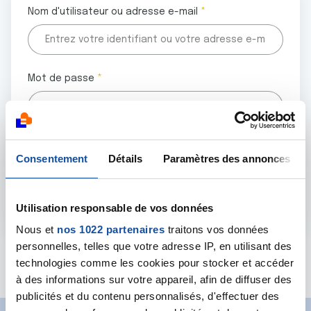
Nom d'utilisateur ou adresse e-mail
Mot de passe
Tous les champs marqués d'un astérisque (
*
) sont
Consentement
Détails
Paramètres des annonces
obligatoires.
Utilisation responsable de vos données
Nous et
nos 1022 partenaires
traitons vos données
personnelles, telles que votre adresse IP, en utilisant des
Mot de passe oublié ?
technologies comme les cookies pour stocker et accéder
à des informations sur votre appareil, afin de diffuser des
publicités et du contenu personnalisés, d'effectuer des