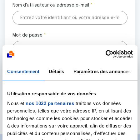
Nom d'utilisateur ou adresse e-mail
Mot de passe
Tous les champs marqués d'un astérisque (
*
) sont
Consentement
Détails
Paramètres des annonces
obligatoires.
Utilisation responsable de vos données
Nous et
nos 1022 partenaires
traitons vos données
personnelles, telles que votre adresse IP, en utilisant des
Mot de passe oublié ?
technologies comme les cookies pour stocker et accéder
à des informations sur votre appareil, afin de diffuser des
publicités et du contenu personnalisés, d'effectuer des