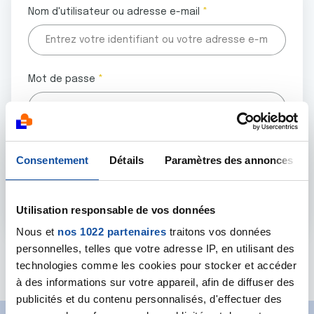
Nom d'utilisateur ou adresse e-mail
Mot de passe
Tous les champs marqués d'un astérisque (
*
) sont
Consentement
Détails
Paramètres des annonces
obligatoires.
Utilisation responsable de vos données
Nous et
nos 1022 partenaires
traitons vos données
personnelles, telles que votre adresse IP, en utilisant des
Mot de passe oublié ?
technologies comme les cookies pour stocker et accéder
à des informations sur votre appareil, afin de diffuser des
publicités et du contenu personnalisés, d'effectuer des