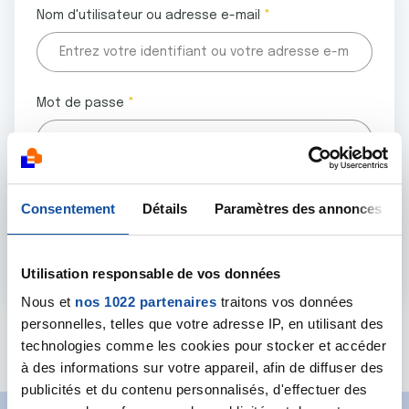
Nom d'utilisateur ou adresse e-mail
Mot de passe
Tous les champs marqués d'un astérisque (
*
) sont
Consentement
Détails
Paramètres des annonces
obligatoires.
Utilisation responsable de vos données
Nous et
nos 1022 partenaires
traitons vos données
personnelles, telles que votre adresse IP, en utilisant des
Mot de passe oublié ?
technologies comme les cookies pour stocker et accéder
à des informations sur votre appareil, afin de diffuser des
publicités et du contenu personnalisés, d'effectuer des