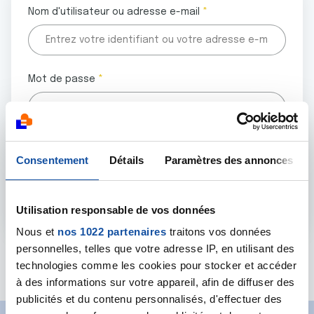
Nom d'utilisateur ou adresse e-mail
Mot de passe
Tous les champs marqués d'un astérisque (
*
) sont
Consentement
Détails
Paramètres des annonces
obligatoires.
Utilisation responsable de vos données
Nous et
nos 1022 partenaires
traitons vos données
personnelles, telles que votre adresse IP, en utilisant des
Mot de passe oublié ?
technologies comme les cookies pour stocker et accéder
à des informations sur votre appareil, afin de diffuser des
publicités et du contenu personnalisés, d'effectuer des