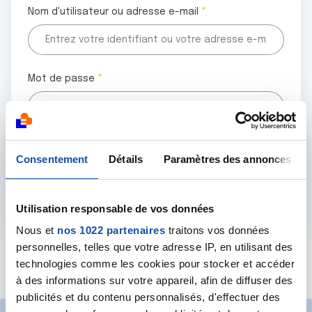
Nom d'utilisateur ou adresse e-mail
Mot de passe
Tous les champs marqués d'un astérisque (
*
) sont
Consentement
Détails
Paramètres des annonces
obligatoires.
Utilisation responsable de vos données
Nous et
nos 1022 partenaires
traitons vos données
personnelles, telles que votre adresse IP, en utilisant des
Mot de passe oublié ?
technologies comme les cookies pour stocker et accéder
à des informations sur votre appareil, afin de diffuser des
publicités et du contenu personnalisés, d'effectuer des