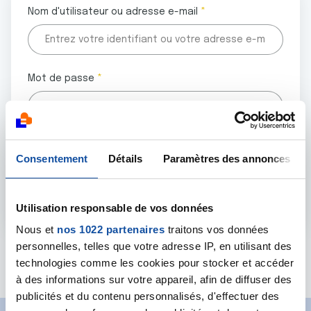
Nom d'utilisateur ou adresse e-mail
Mot de passe
Tous les champs marqués d'un astérisque (
*
) sont
Consentement
Détails
Paramètres des annonces
obligatoires.
Utilisation responsable de vos données
Nous et
nos 1022 partenaires
traitons vos données
personnelles, telles que votre adresse IP, en utilisant des
Mot de passe oublié ?
technologies comme les cookies pour stocker et accéder
à des informations sur votre appareil, afin de diffuser des
publicités et du contenu personnalisés, d'effectuer des