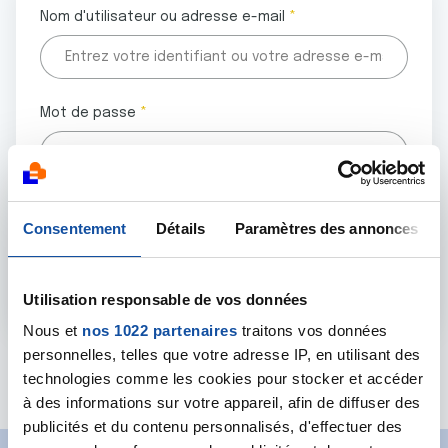
Nom d'utilisateur ou adresse e-mail
Mot de passe
Tous les champs marqués d'un astérisque (
*
) sont
Consentement
Détails
Paramètres des annonces
obligatoires.
Utilisation responsable de vos données
Nous et
nos 1022 partenaires
traitons vos données
personnelles, telles que votre adresse IP, en utilisant des
Mot de passe oublié ?
technologies comme les cookies pour stocker et accéder
à des informations sur votre appareil, afin de diffuser des
publicités et du contenu personnalisés, d'effectuer des