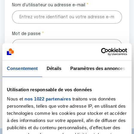
Nom d'utilisateur ou adresse e-mail
Mot de passe
Tous les champs marqués d'un astérisque (
*
) sont
Consentement
Détails
Paramètres des annonces
obligatoires.
Utilisation responsable de vos données
Nous et
nos 1022 partenaires
traitons vos données
personnelles, telles que votre adresse IP, en utilisant des
Mot de passe oublié ?
technologies comme les cookies pour stocker et accéder
à des informations sur votre appareil, afin de diffuser des
publicités et du contenu personnalisés, d'effectuer des