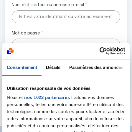
Nom d'utilisateur ou adresse e-mail
Mot de passe
Tous les champs marqués d'un astérisque (
*
) sont
Consentement
Détails
Paramètres des annonces
obligatoires.
Utilisation responsable de vos données
Nous et
nos 1022 partenaires
traitons vos données
personnelles, telles que votre adresse IP, en utilisant des
Mot de passe oublié ?
technologies comme les cookies pour stocker et accéder
à des informations sur votre appareil, afin de diffuser des
publicités et du contenu personnalisés, d'effectuer des