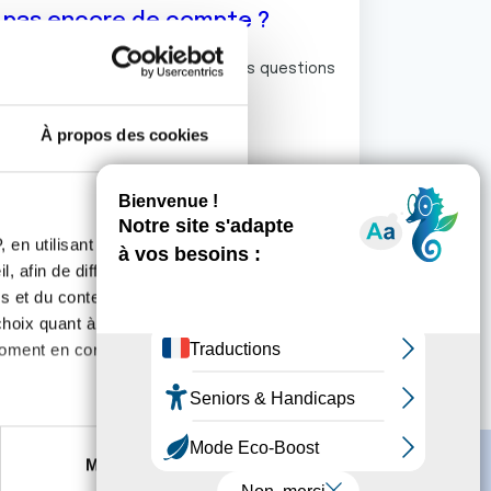
z pas encore de compte ?
ermet de commenter et poser vos questions
rum de discussion de la Ligue.
À propos des cookies
S'inscrire
 en utilisant des
, afin de diffuser des
s et du contenu, ainsi que de
oix quant à l'utilisation de
moment en consultant la
es à plusieurs mètres près
Marketing
s spécifiques (empreintes