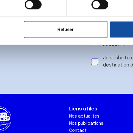
 notre
aitement de vos données personnelles et définir vos préférences
er ou retirer votre consentement à tout moment à partir de la dé
Refuser
e personnaliser le contenu et les annonces, d'offrir des fonctio
J'accepte le
rafic. Nous partageons également des informations sur l'utilisati
m'abonner.
, de publicité et d'analyse, qui peuvent combiner celles-ci avec
ils ont collectées lors de votre utilisation de leurs services.
Je souhaite é
destination 
Liens utiles
Nos actualités
Nos publications
Contact