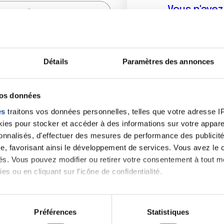
Vous n'ave
Créer un compte vous p
sur le fo
Détails
Paramètres des annonces
(
*
) sont obligatoires.
vos données
es
traitons vos données personnelles, telles que votre adresse IP,
es pour stocker et accéder à des informations sur votre appareil
sonnalisés, d'effectuer des mesures de performance des publicité
e, favorisant ainsi le développement de services. Vous avez le ch
ités. Vous pouvez modifier ou retirer votre consentement à tout 
es ou en cliquant sur l'icône de confidentialité.
imerions également :
tions sur votre localisation géographique qui peuvent être précis
Préférences
Statistiques
eil en l'analysant activement pour en relever les caractéristique