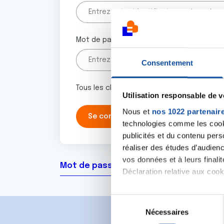
Mot de passe
Consentement
Tous les champs marqués d'un astérisque 
Utilisation responsable de 
Nous et
nos 1022 partenair
technologies comme les cooki
publicités et du contenu per
réaliser des études d’audienc
vos données et à leurs final
Mot de passe oublié ?
Déclaration relative aux cooki
Si vous le permettez, nous a
S
Collecter des informa
Nécessaires
é
Identifier votre appar