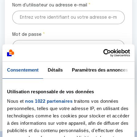
Nom d'utilisateur ou adresse e-mail
Mot de passe
Tous les champs marqués d'un astérisque (
*
) sont
Consentement
Détails
Paramètres des annonces
obligatoires.
Utilisation responsable de vos données
Nous et
nos 1022 partenaires
traitons vos données
personnelles, telles que votre adresse IP, en utilisant des
Mot de passe oublié ?
technologies comme les cookies pour stocker et accéder
à des informations sur votre appareil, afin de diffuser des
publicités et du contenu personnalisés, d'effectuer des