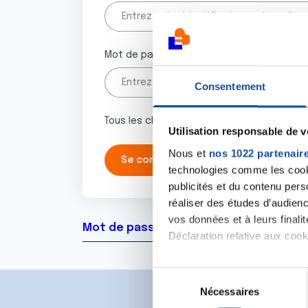
Mot de passe
Consentement
Tous les champs marqués d'un astérisque 
Utilisation responsable de 
Nous et
nos 1022 partenair
technologies comme les cooki
publicités et du contenu per
réaliser des études d’audienc
vos données et à leurs final
Mot de passe oublié ?
Déclaration relative aux cooki
Si vous le permettez, nous a
S
Collecter des informa
Nécessaires
é
Identifier votre appar