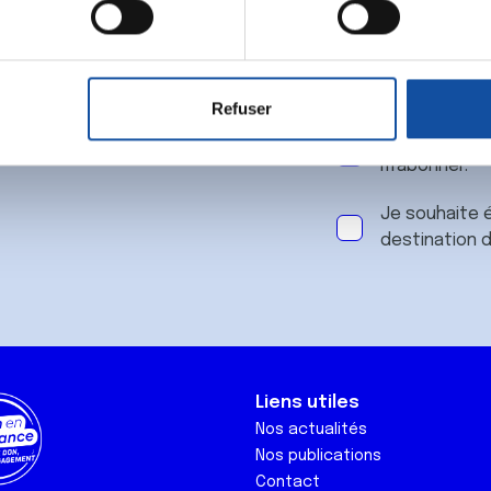
 notre
aitement de vos données personnelles et définir vos préférences
er ou retirer votre consentement à tout moment à partir de la dé
Refuser
e personnaliser le contenu et les annonces, d'offrir des fonctio
J'accepte le
rafic. Nous partageons également des informations sur l'utilisati
m'abonner.
, de publicité et d'analyse, qui peuvent combiner celles-ci avec
ils ont collectées lors de votre utilisation de leurs services.
Je souhaite é
destination 
Liens utiles
Nos actualités
Nos publications
Contact