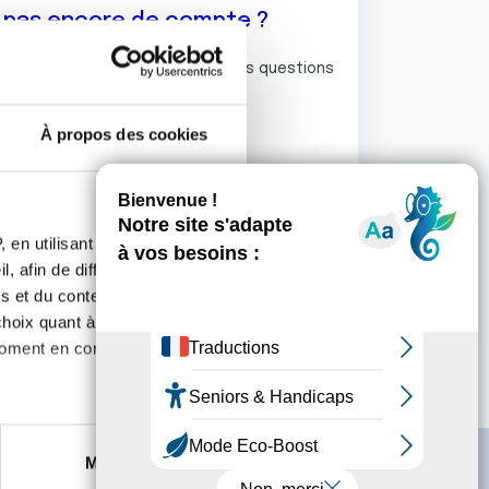
z pas encore de compte ?
ermet de commenter et poser vos questions
rum de discussion de la Ligue.
À propos des cookies
S'inscrire
 en utilisant des
, afin de diffuser des
s et du contenu, ainsi que de
oix quant à l'utilisation de
moment en consultant la
es à plusieurs mètres près
Marketing
s spécifiques (empreintes