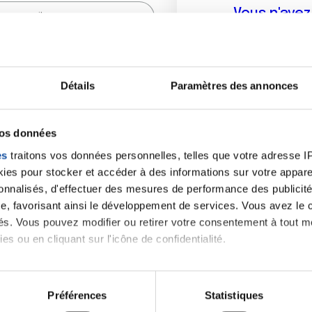
Vous n'ave
Créer un compte vous p
sur le fo
Détails
Paramètres des annonces
(
*
) sont obligatoires.
vos données
es
traitons vos données personnelles, telles que votre adresse IP,
es pour stocker et accéder à des informations sur votre appareil
sonnalisés, d'effectuer des mesures de performance des publicité
e, favorisant ainsi le développement de services. Vous avez le ch
ités. Vous pouvez modifier ou retirer votre consentement à tout 
es ou en cliquant sur l'icône de confidentialité.
imerions également :
tions sur votre localisation géographique qui peuvent être précis
Préférences
Statistiques
eil en l'analysant activement pour en relever les caractéristique